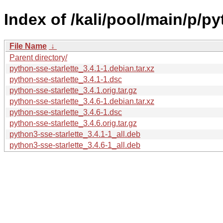
Index of /kali/pool/main/p/py
File Name
↓
Parent directory/
python-sse-starlette_3.4.1-1.debian.tar.xz
python-sse-starlette_3.4.1-1.dsc
python-sse-starlette_3.4.1.orig.tar.gz
python-sse-starlette_3.4.6-1.debian.tar.xz
python-sse-starlette_3.4.6-1.dsc
python-sse-starlette_3.4.6.orig.tar.gz
python3-sse-starlette_3.4.1-1_all.deb
python3-sse-starlette_3.4.6-1_all.deb