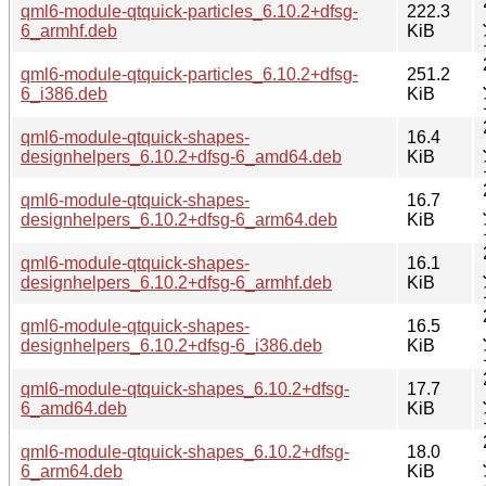
qml6-module-qtquick-particles_6.10.2+dfsg-
222.3
6_armhf.deb
KiB
qml6-module-qtquick-particles_6.10.2+dfsg-
251.2
6_i386.deb
KiB
qml6-module-qtquick-shapes-
16.4
designhelpers_6.10.2+dfsg-6_amd64.deb
KiB
qml6-module-qtquick-shapes-
16.7
designhelpers_6.10.2+dfsg-6_arm64.deb
KiB
qml6-module-qtquick-shapes-
16.1
designhelpers_6.10.2+dfsg-6_armhf.deb
KiB
qml6-module-qtquick-shapes-
16.5
designhelpers_6.10.2+dfsg-6_i386.deb
KiB
qml6-module-qtquick-shapes_6.10.2+dfsg-
17.7
6_amd64.deb
KiB
qml6-module-qtquick-shapes_6.10.2+dfsg-
18.0
6_arm64.deb
KiB