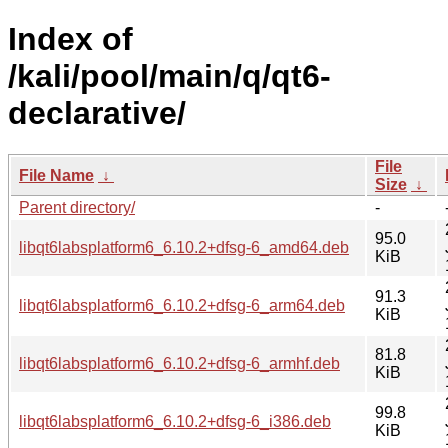
Index of
/kali/pool/main/q/qt6-
declarative/
File
File Name
↓
Size
↓
Parent directory/
-
95.0
libqt6labsplatform6_6.10.2+dfsg-6_amd64.deb
KiB
91.3
libqt6labsplatform6_6.10.2+dfsg-6_arm64.deb
KiB
81.8
libqt6labsplatform6_6.10.2+dfsg-6_armhf.deb
KiB
99.8
libqt6labsplatform6_6.10.2+dfsg-6_i386.deb
KiB