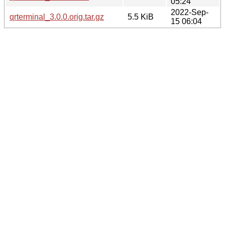
05:24
2022-Sep-
qrterminal_3.0.0.orig.tar.gz
5.5 KiB
15 06:04