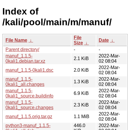
Index of
/kali/pool/main/m/manuf/
File
File Name
↓
Date
↓
Size
↓
Parent directory/
-
-
manuf_1.1.5-
2022-Mar-
2.1 KiB
0kali1.debian.tar.xz
02 08:04
2022-Mar-
manuf_1.1.5-0kali1.dsc
2.0 KiB
02 08:04
manuf_1.1.5-
2022-Mar-
1.3 KiB
0kali1_all.changes
02 08:04
manuf_1.1.5-
2022-Mar-
6.9 KiB
0kali1_source.buildinfo
02 08:04
manuf_1.1.5-
2022-Mar-
2.3 KiB
0kali1_source.changes
02 08:04
2022-Mar-
manuf_1.1.5.orig.tar.gz
1.1 MiB
02 08:04
python3-manuf_1.1.5-
446.0
2022-Mar-