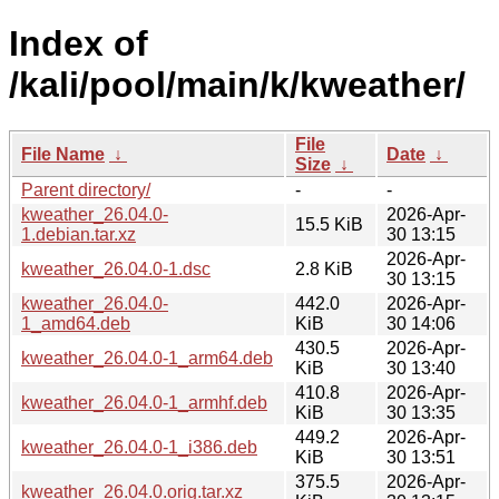
Index of
/kali/pool/main/k/kweather/
File
File Name
↓
Date
↓
Size
↓
Parent directory/
-
-
kweather_26.04.0-
2026-Apr-
15.5 KiB
1.debian.tar.xz
30 13:15
2026-Apr-
kweather_26.04.0-1.dsc
2.8 KiB
30 13:15
kweather_26.04.0-
442.0
2026-Apr-
1_amd64.deb
KiB
30 14:06
430.5
2026-Apr-
kweather_26.04.0-1_arm64.deb
KiB
30 13:40
410.8
2026-Apr-
kweather_26.04.0-1_armhf.deb
KiB
30 13:35
449.2
2026-Apr-
kweather_26.04.0-1_i386.deb
KiB
30 13:51
375.5
2026-Apr-
kweather_26.04.0.orig.tar.xz