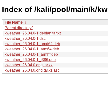
Index of /kali/pool/main/k/kw
File Name
↓
Parent directory/
kweather_26.04.0-1.debian.tar.xz
kweather_26.04.0-1.dsc
kweather_26.04.0-1_amd64.deb
kweather_26.04.0-1_arm64.deb
kweather_26.04.0-1_armhf.deb
kweather_26.04.0-1_i386.deb
kweather_26.04.0.orig.tar.xz
kweather_26.04.0.orig.tar.xz.asc