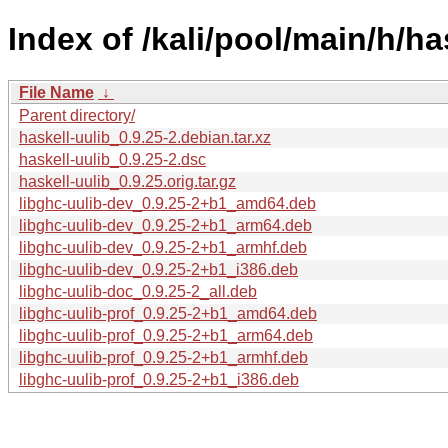
Index of /kali/pool/main/h/ha
File Name
↓
Parent directory/
haskell-uulib_0.9.25-2.debian.tar.xz
haskell-uulib_0.9.25-2.dsc
haskell-uulib_0.9.25.orig.tar.gz
libghc-uulib-dev_0.9.25-2+b1_amd64.deb
libghc-uulib-dev_0.9.25-2+b1_arm64.deb
libghc-uulib-dev_0.9.25-2+b1_armhf.deb
libghc-uulib-dev_0.9.25-2+b1_i386.deb
libghc-uulib-doc_0.9.25-2_all.deb
libghc-uulib-prof_0.9.25-2+b1_amd64.deb
libghc-uulib-prof_0.9.25-2+b1_arm64.deb
libghc-uulib-prof_0.9.25-2+b1_armhf.deb
libghc-uulib-prof_0.9.25-2+b1_i386.deb