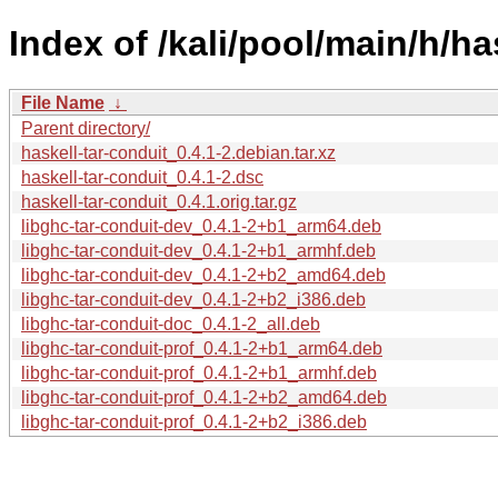
Index of /kali/pool/main/h/ha
File Name
↓
Parent directory/
haskell-tar-conduit_0.4.1-2.debian.tar.xz
haskell-tar-conduit_0.4.1-2.dsc
haskell-tar-conduit_0.4.1.orig.tar.gz
libghc-tar-conduit-dev_0.4.1-2+b1_arm64.deb
libghc-tar-conduit-dev_0.4.1-2+b1_armhf.deb
libghc-tar-conduit-dev_0.4.1-2+b2_amd64.deb
libghc-tar-conduit-dev_0.4.1-2+b2_i386.deb
libghc-tar-conduit-doc_0.4.1-2_all.deb
libghc-tar-conduit-prof_0.4.1-2+b1_arm64.deb
libghc-tar-conduit-prof_0.4.1-2+b1_armhf.deb
libghc-tar-conduit-prof_0.4.1-2+b2_amd64.deb
libghc-tar-conduit-prof_0.4.1-2+b2_i386.deb