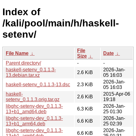
Index of
/kali/pool/main/h/haskell-
setenv/
File
File Name
↓
Date
↓
Size
↓
Parent directory/
-
-
haskell-setenv_0.1.1.3-
2026-Jan-
2.6 KiB
13.debian.tar.xz
05 16:03
2026-Jan-
haskell-setenv_0.1.1.3-13.dsc
2.3 KiB
05 16:03
haskell-
2015-Apr-06
2.6 KiB
setenv_0.1.1.3.orig.tar.gz
19:18
libghc-setenv-dev_0.1.1.3-
2026-Jan-
6.3 KiB
13+b1_amd64.deb
25 01:30
libghc-setenv-dev_0.1.1.3-
2026-Jan-
6.6 KiB
13+b1_arm64.deb
25 02:39
libghc-setenv-dev_0.1.1.3-
2026-Jan-
6.6 KiB
13+b1_armhf.deb
25 01:31