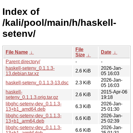
Index of
/kali/pool/main/h/haskell-
setenv/
File
File Name
↓
Date
↓
Size
↓
Parent directory/
-
-
haskell-setenv_0.1.1.3-
2026-Jan-
2.6 KiB
13.debian.tar.xz
05 16:03
2026-Jan-
haskell-setenv_0.1.1.3-13.dsc
2.3 KiB
05 16:03
haskell-
2015-Apr-06
2.6 KiB
setenv_0.1.1.3.orig.tar.gz
19:18
libghc-setenv-dev_0.1.1.3-
2026-Jan-
6.3 KiB
13+b1_amd64.deb
25 01:30
libghc-setenv-dev_0.1.1.3-
2026-Jan-
6.6 KiB
13+b1_arm64.deb
25 02:39
libghc-setenv-dev_0.1.1.3-
2026-Jan-
6.6 KiB
13+b1_armhf.deb
25 01:31