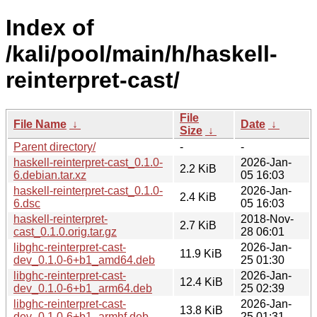
Index of
/kali/pool/main/h/haskell-
reinterpret-cast/
File
File Name
↓
Date
↓
Size
↓
Parent directory/
-
-
haskell-reinterpret-cast_0.1.0-
2026-Jan-
2.2 KiB
6.debian.tar.xz
05 16:03
haskell-reinterpret-cast_0.1.0-
2026-Jan-
2.4 KiB
6.dsc
05 16:03
haskell-reinterpret-
2018-Nov-
2.7 KiB
cast_0.1.0.orig.tar.gz
28 06:01
libghc-reinterpret-cast-
2026-Jan-
11.9 KiB
dev_0.1.0-6+b1_amd64.deb
25 01:30
libghc-reinterpret-cast-
2026-Jan-
12.4 KiB
dev_0.1.0-6+b1_arm64.deb
25 02:39
libghc-reinterpret-cast-
2026-Jan-
13.8 KiB
dev_0.1.0-6+b1_armhf.deb
25 01:31