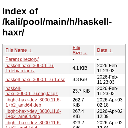
Index of
/kali/pool/main/h/haskell-
haxr/
File
File Name
↓
Date
↓
Size
↓
Parent directory/
-
-
haskell-haxr_3000.11.6-
2026-Feb-
4.1 KiB
1.debian.tar.xz
11 23:03
2026-Feb-
haskell-haxr_3000.11.6-1.dsc
3.3 KiB
11 23:03
haskell-
2026-Feb-
23.7 KiB
haxr_3000.11.6.orig.tar.gz
11 23:03
libghc-haxr-dev_3000.11.6-
262.7
2026-Apr-03
1+b2_amd64.deb
KiB
02:18
libghc-haxr-dev_3000.11.6-
267.4
2026-Apr-02
1+b2_arm64.deb
KiB
12:39
libghc-haxr-dev_3000.11.6-
323.2
2026-Apr-02
1+b2_armhf.deb
KiB
12:34