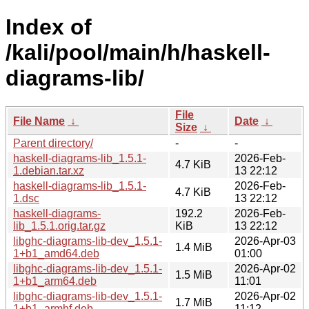
Index of
/kali/pool/main/h/haskell-
diagrams-lib/
File
File Name
↓
Date
↓
Size
↓
Parent directory/
-
-
haskell-diagrams-lib_1.5.1-
2026-Feb-
4.7 KiB
1.debian.tar.xz
13 22:12
haskell-diagrams-lib_1.5.1-
2026-Feb-
4.7 KiB
1.dsc
13 22:12
haskell-diagrams-
192.2
2026-Feb-
lib_1.5.1.orig.tar.gz
KiB
13 22:12
libghc-diagrams-lib-dev_1.5.1-
2026-Apr-03
1.4 MiB
1+b1_amd64.deb
01:00
libghc-diagrams-lib-dev_1.5.1-
2026-Apr-02
1.5 MiB
1+b1_arm64.deb
11:01
libghc-diagrams-lib-dev_1.5.1-
2026-Apr-02
1.7 MiB
1+b1_armhf.deb
11:12