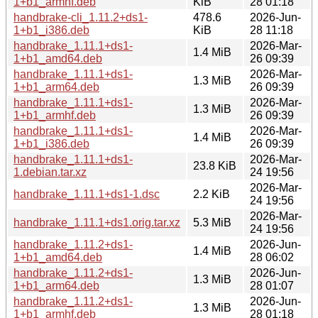
1+b1_armhf.deb
KiB
28 01:18
handbrake-cli_1.11.2+ds1-
478.6
2026-Jun-
1+b1_i386.deb
KiB
28 11:18
handbrake_1.11.1+ds1-
2026-Mar-
1.4 MiB
1+b1_amd64.deb
26 09:39
handbrake_1.11.1+ds1-
2026-Mar-
1.3 MiB
1+b1_arm64.deb
26 09:39
handbrake_1.11.1+ds1-
2026-Mar-
1.3 MiB
1+b1_armhf.deb
26 09:39
handbrake_1.11.1+ds1-
2026-Mar-
1.4 MiB
1+b1_i386.deb
26 09:39
handbrake_1.11.1+ds1-
2026-Mar-
23.8 KiB
1.debian.tar.xz
24 19:56
2026-Mar-
handbrake_1.11.1+ds1-1.dsc
2.2 KiB
24 19:56
2026-Mar-
handbrake_1.11.1+ds1.orig.tar.xz
5.3 MiB
24 19:56
handbrake_1.11.2+ds1-
2026-Jun-
1.4 MiB
1+b1_amd64.deb
28 06:02
handbrake_1.11.2+ds1-
2026-Jun-
1.3 MiB
1+b1_arm64.deb
28 01:07
handbrake_1.11.2+ds1-
2026-Jun-
1.3 MiB
1+b1_armhf.deb
28 01:18