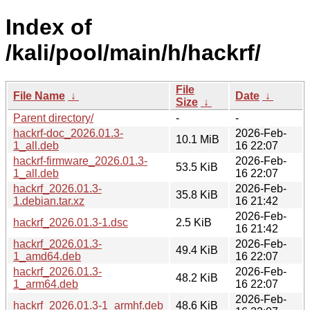
Index of
/kali/pool/main/h/hackrf/
File
File Name
↓
Date
↓
Size
↓
Parent directory/
-
-
hackrf-doc_2026.01.3-
2026-Feb-
10.1 MiB
1_all.deb
16 22:07
hackrf-firmware_2026.01.3-
2026-Feb-
53.5 KiB
1_all.deb
16 22:07
hackrf_2026.01.3-
2026-Feb-
35.8 KiB
1.debian.tar.xz
16 21:42
2026-Feb-
hackrf_2026.01.3-1.dsc
2.5 KiB
16 21:42
hackrf_2026.01.3-
2026-Feb-
49.4 KiB
1_amd64.deb
16 22:07
hackrf_2026.01.3-
2026-Feb-
48.2 KiB
1_arm64.deb
16 22:07
2026-Feb-
hackrf_2026.01.3-1_armhf.deb
48.6 KiB